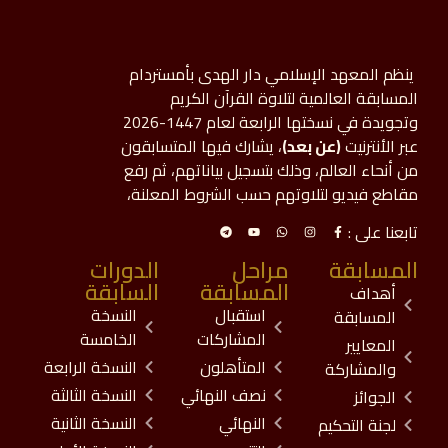
ينظم المعهد الإسلامي دار الهدى بأمستردام
المسابقة العالمية لتلاوة القرآن الكريم
وتجويدة في نسختها الرابعة لعام 1447-2026
عبر الأنترنيت
(عن بعد)
، يشارك فيها المتسابقون
من أنحاء العالم، وذلك بتسجيل بياناتهم، ثم رفع
مقاطع فيديو لتلاوتهم حسب الشروط المعلنة،
تابعنا على :
المسابقة
مراحل
الدورات
المسابقة
السابقة
أهداف
استقبال
النسخة
المسابقة
المشاركات
الخامسة
المعايير
المتأهلون
النسخة الرابعة
والمشاركة
نصف النهائي
النسخة الثالثة
الجوائز
النهائي
النسخة الثانية
لجنة التحكيم