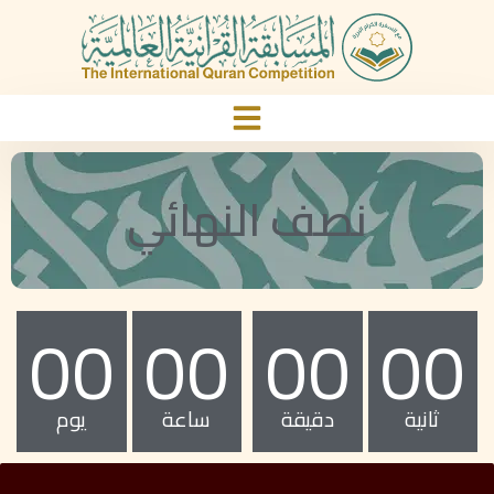
نصف النهائي
00
00
00
00
ثانية
دقيقة
ساعة
يوم