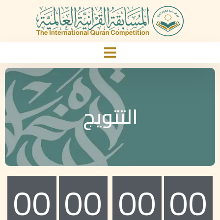
التتويج
00
00
00
00